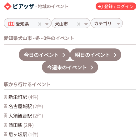
- 地域のイベント
登録 / ログイン
カテゴリ
愛知県
犬山市
愛知県犬山市 - 冬 - 0件のイベント
今日のイベント
明日のイベント
今週末のイベント
駅から行けるイベント
新栄町
駅
(
4
件)
名古屋城
駅
(
2
件)
大須観音
駅
(
2
件)
熱田
駅
(
2
件)
尼ヶ坂
駅
(
1
件)