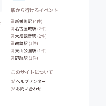
駅から行けるイベント
新栄町
駅
(
4
件)
交
名古屋城
駅
(
2
件)
大須観音
駅
(
2
件)
鶴舞
駅
(
1
件)
東山公園
駅
(
1
件)
野跡
駅
(
1
件)
このサイトについて
ヘルプセンター
お問い合わせ