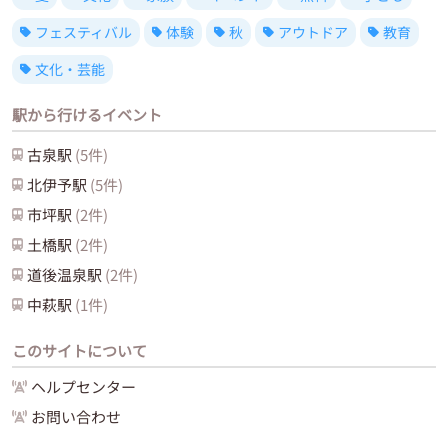
フェスティバル
体験
秋
アウトドア
教育
文化・芸能
駅から行けるイベント
古泉
駅
(
5
件)
北伊予
駅
(
5
件)
市坪
駅
(
2
件)
土橋
駅
(
2
件)
道後温泉
駅
(
2
件)
中萩
駅
(
1
件)
このサイトについて
ヘルプセンター
お問い合わせ