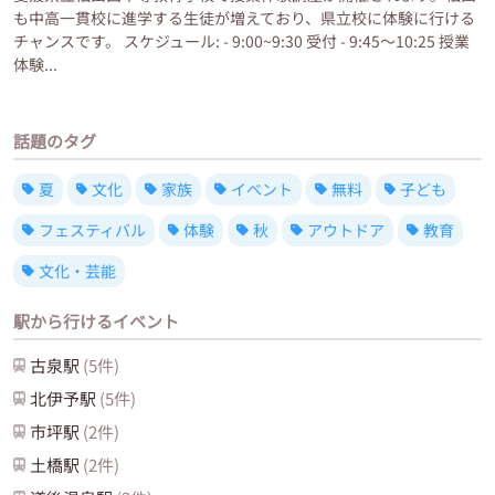
も中高一貫校に進学する生徒が増えており、県立校に体験に行ける
チャンスです。 スケジュール: - 9:00~9:30 受付 - 9:45～10:25 授業
体験...
話題のタグ
夏
文化
家族
イベント
無料
子ども
フェスティバル
体験
秋
アウトドア
教育
文化・芸能
駅から行けるイベント
古泉
駅
(
5
件)
北伊予
駅
(
5
件)
市坪
駅
(
2
件)
土橋
駅
(
2
件)