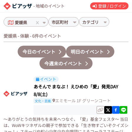
- 地域のイベント
登録 / ログイン
市区町村
カテゴリ
愛媛県
愛媛県 - 体験 - 6件のイベント
今日のイベント
明日のイベント
今週末のイベント
イベント
あそんで まなぶ！ えひめの「愛」発見DAY
8/8(土)
エミモール 1F グリーンコート
文化・芸能
～ありがとうの気持ちを未来へつなぐ、「愛」基金フェスタ～ 当日
は、WoWキツネザルの親子で参加できる「生き物すごいぞクイズシ
ョー！」ステージや松山少年少女合唱団によるコーラスステージ、