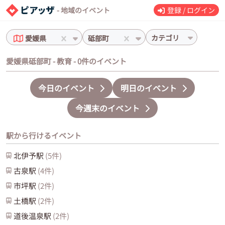
- 地域のイベント
登録 / ログイン
カテゴリ
愛媛県
砥部町
愛媛県砥部町 - 教育 - 0件のイベント
今日のイベント
明日のイベント
今週末のイベント
駅から行けるイベント
北伊予
駅
(
5
件)
古泉
駅
(
4
件)
市坪
駅
(
2
件)
土橋
駅
(
2
件)
道後温泉
駅
(
2
件)