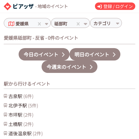
- 地域のイベント
登録 / ログイン
カテゴリ
愛媛県
砥部町
愛媛県砥部町 - 反省 - 0件のイベント
今日のイベント
明日のイベント
今週末のイベント
駅から行けるイベント
古泉
駅
(
6
件)
北伊予
駅
(
5
件)
市坪
駅
(
2
件)
土橋
駅
(
2
件)
道後温泉
駅
(
2
件)