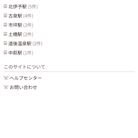
北伊予
駅
(
5
件)
古泉
駅
(
4
件)
市坪
駅
(
2
件)
土橋
駅
(
2
件)
道後温泉
駅
(
2
件)
中萩
駅
(
1
件)
このサイトについて
ヘルプセンター
お問い合わせ