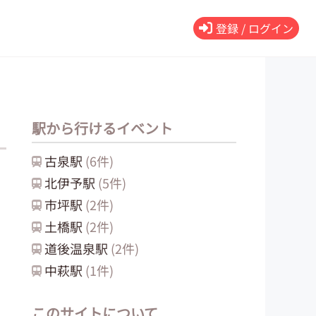
登録 / ログイン
駅から行けるイベント
古泉
駅
(
6
件)
北伊予
駅
(
5
件)
市坪
駅
(
2
件)
土橋
駅
(
2
件)
道後温泉
駅
(
2
件)
中萩
駅
(
1
件)
このサイトについて