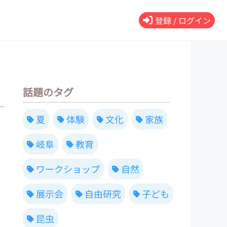
登録 / ログイン
話題のタグ
夏
体験
文化
家族
岐阜
教育
ワークショップ
自然
展示会
自由研究
子ども
昆虫