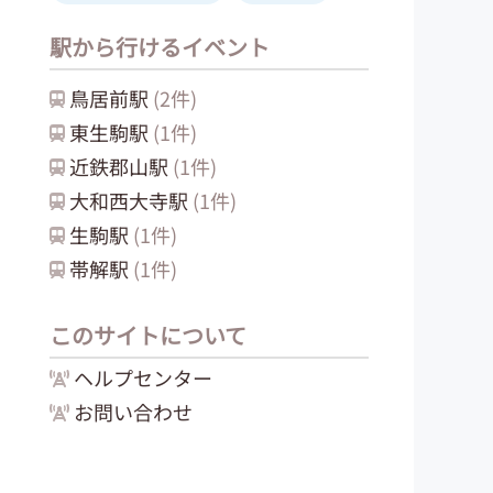
駅から行けるイベント
鳥居前
駅
(
2
件)
東生駒
駅
(
1
件)
近鉄郡山
駅
(
1
件)
大和西大寺
駅
(
1
件)
生駒
駅
(
1
件)
帯解
駅
(
1
件)
このサイトについて
ヘルプセンター
お問い合わせ