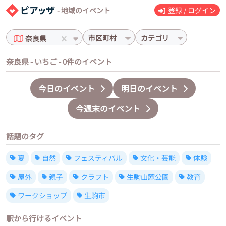
- 地域のイベント
登録 / ログイン
市区町村
カテゴリ
奈良県
奈良県 - いちご - 0件のイベント
今日のイベント
明日のイベント
今週末のイベント
話題のタグ
夏
自然
フェスティバル
文化・芸能
体験
屋外
親子
クラフト
生駒山麓公園
教育
ワークショップ
生駒市
駅から行けるイベント