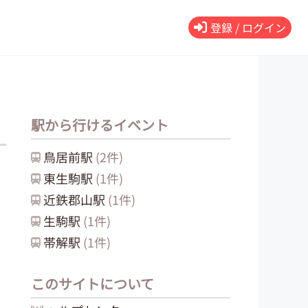
登録 / ログイン
駅から行けるイベント
鳥居前
駅
(
2
件)
東生駒
駅
(
1
件)
近鉄郡山
駅
(
1
件)
生駒
駅
(
1
件)
帯解
駅
(
1
件)
このサイトについて