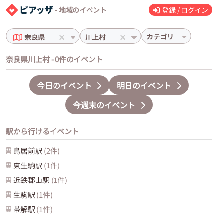
- 地域のイベント
登録 / ログイン
カテゴリ
奈良県
川上村
奈良県川上村 - 0件のイベント
今日のイベント
明日のイベント
今週末のイベント
駅から行けるイベント
鳥居前
駅
(
2
件)
東生駒
駅
(
1
件)
近鉄郡山
駅
(
1
件)
生駒
駅
(
1
件)
帯解
駅
(
1
件)