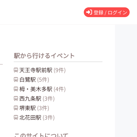
登録 / ログイン
駅から行けるイベント
天王寺駅前
駅
(
9
件)
白鷺
駅
(
5
件)
栂・美木多
駅
(
4
件)
西九条
駅
(
3
件)
堺東
駅
(
3
件)
北花田
駅
(
3
件)
このサイトについて