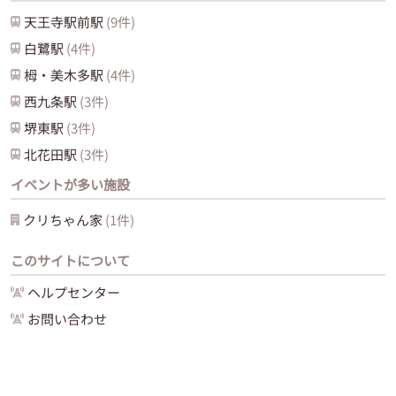
天王寺駅前
駅
(
9
件)
白鷺
駅
(
4
件)
栂・美木多
駅
(
4
件)
西九条
駅
(
3
件)
堺東
駅
(
3
件)
北花田
駅
(
3
件)
イベントが多い施設
クリちゃん家
(
1
件)
このサイトについて
ヘルプセンター
お問い合わせ