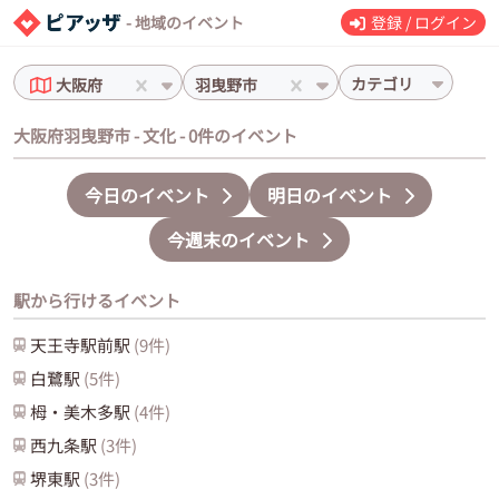
- 地域のイベント
登録 / ログイン
カテゴリ
大阪府
羽曳野市
大阪府羽曳野市 - 文化 - 0件のイベント
今日のイベント
明日のイベント
今週末のイベント
駅から行けるイベント
天王寺駅前
駅
(
9
件)
白鷺
駅
(
5
件)
栂・美木多
駅
(
4
件)
西九条
駅
(
3
件)
堺東
駅
(
3
件)