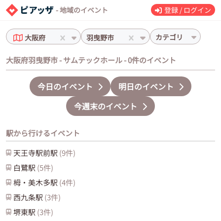
- 地域のイベント
登録 / ログイン
カテゴリ
大阪府
羽曳野市
大阪府羽曳野市 - サムテックホール - 0件のイベント
今日のイベント
明日のイベント
今週末のイベント
駅から行けるイベント
天王寺駅前
駅
(
9
件)
白鷺
駅
(
5
件)
栂・美木多
駅
(
4
件)
西九条
駅
(
3
件)
堺東
駅
(
3
件)