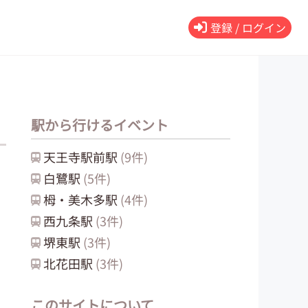
登録 / ログイン
駅から行けるイベント
天王寺駅前
駅
(
9
件)
白鷺
駅
(
5
件)
栂・美木多
駅
(
4
件)
西九条
駅
(
3
件)
堺東
駅
(
3
件)
北花田
駅
(
3
件)
このサイトについて