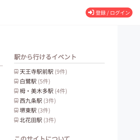
登録 / ログイン
駅から行けるイベント
天王寺駅前
駅
(
9
件)
白鷺
駅
(
5
件)
栂・美木多
駅
(
4
件)
西九条
駅
(
3
件)
堺東
駅
(
3
件)
北花田
駅
(
3
件)
このサイトについて