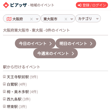
- 地域のイベント
登録 / ログイン
カテゴリ
大阪府
東大阪市
大阪府東大阪市 - 東大阪 - 0件のイベント
今日のイベント
明日のイベント
今週末のイベント
駅から行けるイベント
天王寺駅前
駅
(
9
件)
白鷺
駅
(
4
件)
栂・美木多
駅
(
4
件)
西九条
駅
(
3
件)
堺東
駅
(
3
件)