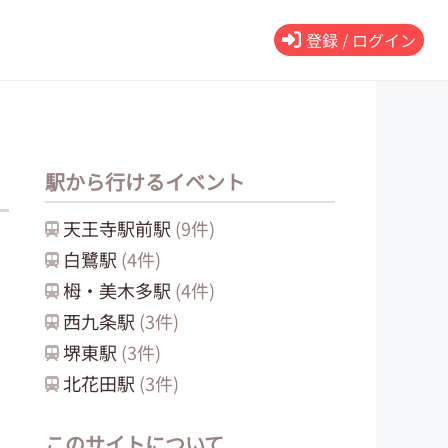
登録 / ログイン
駅から行けるイベント
天王寺駅前
駅
(
9
件)
白鷺
駅
(
4
件)
栂・美木多
駅
(
4
件)
西九条
駅
(
3
件)
堺東
駅
(
3
件)
北花田
駅
(
3
件)
このサイトについて