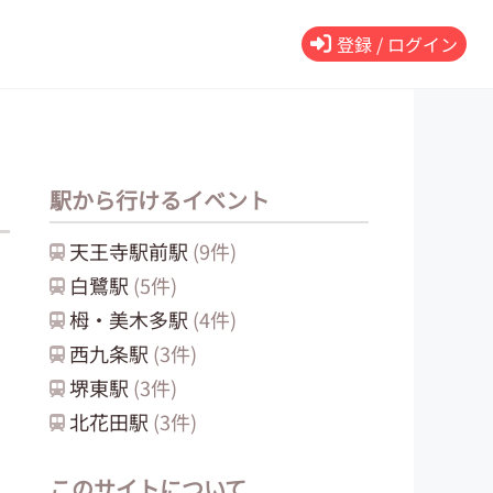
登録 / ログイン
駅から行けるイベント
天王寺駅前
駅
(
9
件)
白鷺
駅
(
5
件)
栂・美木多
駅
(
4
件)
西九条
駅
(
3
件)
堺東
駅
(
3
件)
北花田
駅
(
3
件)
このサイトについて