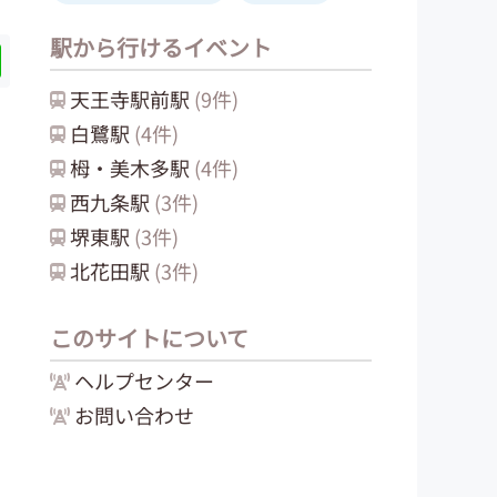
駅から行けるイベント
天王寺駅前
駅
(
9
件)
白鷺
駅
(
4
件)
栂・美木多
駅
(
4
件)
西九条
駅
(
3
件)
堺東
駅
(
3
件)
北花田
駅
(
3
件)
このサイトについて
ヘルプセンター
お問い合わせ