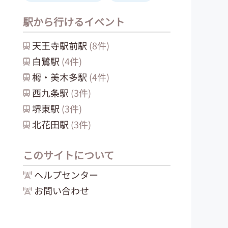
駅から行けるイベント
天王寺駅前
駅
(
8
件)
白鷺
駅
(
4
件)
栂・美木多
駅
(
4
件)
西九条
駅
(
3
件)
堺東
駅
(
3
件)
北花田
駅
(
3
件)
このサイトについて
ヘルプセンター
お問い合わせ