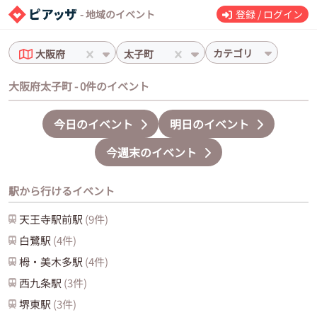
- 地域のイベント
登録 / ログイン
カテゴリ
大阪府
太子町
大阪府太子町 - 0件のイベント
今日のイベント
明日のイベント
今週末のイベント
駅から行けるイベント
天王寺駅前
駅
(
9
件)
白鷺
駅
(
4
件)
栂・美木多
駅
(
4
件)
西九条
駅
(
3
件)
堺東
駅
(
3
件)