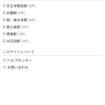
天王寺駅前
駅
(
8
件)
白鷺
駅
(
4
件)
栂・美木多
駅
(
4
件)
西九条
駅
(
3
件)
堺東
駅
(
3
件)
北花田
駅
(
3
件)
このサイトについて
ヘルプセンター
お問い合わせ