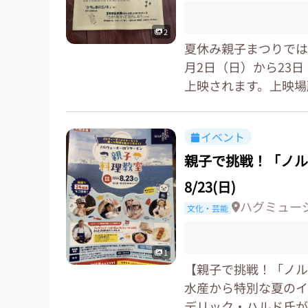
2
夏休み親子まつりでは
月2日（日）から23
上映されます。上映場所
イベント
親子で挑戦！「ノル
8/23(日)
ハグミュー
文化・芸能
1
【親子で挑戦！「ノル
水産から特別な夏のイ
デリック・ハルド氏が