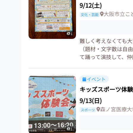
9/12(土)
大阪市立こ
文化・芸能
1
難しく考えなくても大
（題材・文字数は自由
て踊って演技して、仲間
イベント
キッズスポーツ体験
9/13(日)
森ノ宮医療大
スポーツ
1