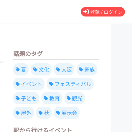
登録 / ログイン
話題のタグ
夏
文化
大阪
家族
イベント
フェスティバル
子ども
教育
観光
屋外
秋
展示会
駅から行けるイベント