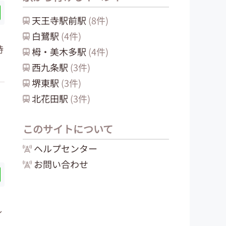
天王寺駅前
駅
(
8
件)
白鷺
駅
(
4
件)
時
栂・美木多
駅
(
4
件)
西九条
駅
(
3
件)
堺東
駅
(
3
件)
北花田
駅
(
3
件)
このサイトについて
ヘルプセンター
お問い合わせ
レ