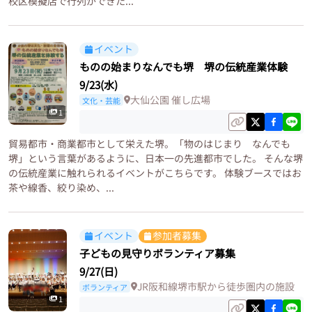
校区模擬店で行列ができた...
イベント
ものの始まりなんでも堺 堺の伝統産業体験
9/23(水)
大仙公園 催し広場
文化・芸能
1
貿易都市・商業都市として栄えた堺。「物のはじまり なんでも
堺」という言葉があるように、日本一の先進都市でした。 そんな堺
の伝統産業に触れられるイベントがこちらです。 体験ブースではお
茶や線香、絞り染め、...
イベント
参加者募集
子どもの見守りボランティア募集
9/27(日)
JR阪和線堺市駅から徒歩圏内の施設
ボランティア
1