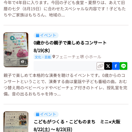
今年で4年目に入ります。今回の子ども食堂・夏祭りは、あえて旧
暦の七夕（8月19日）に合わせたスペシャルな内容です！子どもた
ちやご家族はもちろん、地域の...
イベント
0歳からの親子で楽しめるコンサート
8/19(水)
フェニーチェ堺 小ホール
文化・芸能
1
親子で楽しめて本格的な演奏を聴けるイベントです。0歳からのコ
ンサートということで、演奏する曲は童謡や子ども番組の曲。おむ
つ替え用のベビーベッドやベビーチェア付きのトイレ、授乳室を完
備。音の出るおもちゃを持っ...
イベント
こどもがつくる・こどものまち ミニ⭐︎大阪
8/22(土)
〜
8/23(日)