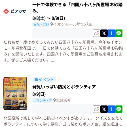
一日で体験できる「四国八十八ヶ所霊場 お砂踏
み」
8/8(土)
〜
8/9(日)
イオンモール堺北花田
文化・芸能
だれもが一度はめぐってみたい四国八十八ヶ所霊場。今年もイオン
モール堺北花田で、一日で体験できる「四国八十八ヶ所霊場 お砂踏
み」を開催いたします。四国八十八ヶ所霊場のご住職も来場されま
す。ぜひご来場ください。...
イベント
発見いっぱい防災とボランティア
8/9(日)
北区役所
ボランティア
1
北区役所で楽しく学べる防災イベントがあります。 クイズを交えて
ボランティアについて学ぶ講座、ゴミ袋からポンチョ、紙を紙皿に