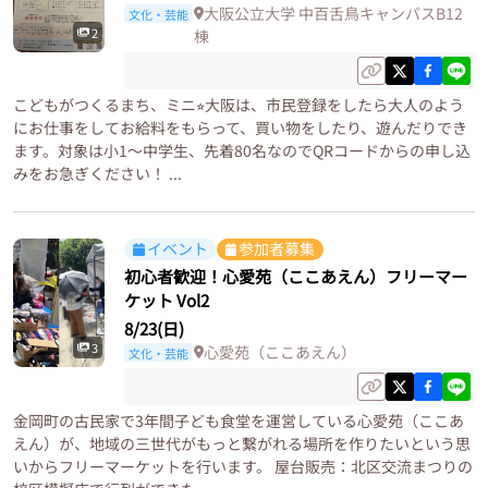
大阪公立大学 中百舌鳥キャンパスB12
文化・芸能
2
棟
こどもがつくるまち、ミニ⭐︎大阪は、市民登録をしたら大人のよう
にお仕事をしてお給料をもらって、買い物をしたり、遊んだりでき
ます。対象は小1〜中学生、先着80名なのでQRコードからの申し込
みをお急ぎください！ ...
イベント
参加者募集
初心者歓迎！心愛苑（ここあえん）フリーマー
ケット Vol2
8/23(日)
3
心愛苑（ここあえん）
文化・芸能
金岡町の古民家で3年間子ども食堂を運営している心愛苑（ここあ
えん）が、地域の三世代がもっと繋がれる場所を作りたいという思
いからフリーマーケットを行います。 屋台販売：北区交流まつりの