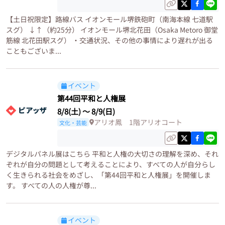
【土日祝限定】路線バス イオンモール堺鉄砲町（南海本線 七道駅
スグ） ↓↑（約25分） イオンモール堺北花田（Osaka Metoro 御堂
筋線 北花田駅スグ） ・交通状況、その他の事情により遅れが出る
こともございま...
イベント
第44回平和と人権展
8/8(土)
〜
8/9(日)
アリオ鳳 1階アリオコート
文化・芸能
デジタルパネル展はこちら 平和と人権の大切さの理解を深め、それ
ぞれが自分の問題として考えることにより、すべての人が自分らし
く生きられる社会をめざし、「第44回平和と人権展」を開催しま
す。 すべての人の人権が尊...
イベント