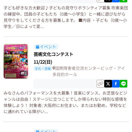
子ども好きな方大歓迎♪子どもの見守りボランティア募集 吹奏楽団
の練習中、団員の子どもたち（0歳〜小学生）と一緒に遊びながら
見守りをしてくださる方を募集します。 ■内容 ・子ども（0歳〜小
学生／日によって変...
イベント
芸術文化コンテスト
11/22(日)
国際障害者交流センタービッグ・アイ
文化・芸能
2
多目的ホール
みなさんのパフォーマンスを大募集！音楽にダンス、お芝居などジ
ャンルは自由！ステージに立つことでしか得られない特別な感情を
体験しよう！ 対象者: 大阪府にお住まい、またはお勤め、学校など
に通われている障がい...
イベント