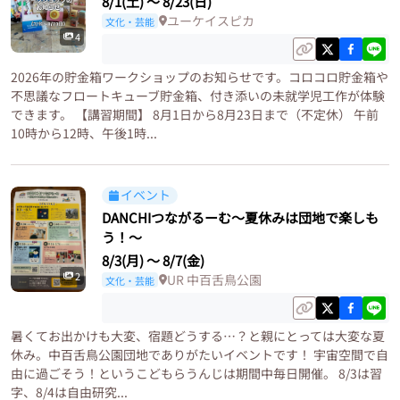
8/1(土)
〜
8/23(日)
ユーケイスピカ
文化・芸能
4
2026年の貯金箱ワークショップのお知らせです。コロコロ貯金箱や
不思議なフロートキューブ貯金箱、付き添いの未就学児工作が体験
できます。 【講習期間】 8月1日から8月23日まで（不定休） 午前
10時から12時、午後1時...
イベント
DANCHIつながるーむ〜夏休みは団地で楽しも
う！〜
8/3(月)
〜
8/7(金)
2
UR 中百舌鳥公園
文化・芸能
暑くてお出かけも大変、宿題どうする…？と親にとっては大変な夏
休み。中百舌鳥公園団地でありがたいイベントです！ 宇宙空間で自
由に過ごそう！というこどもらうんじは期間中毎日開催。 8/3は習
字、8/4は自由研究...