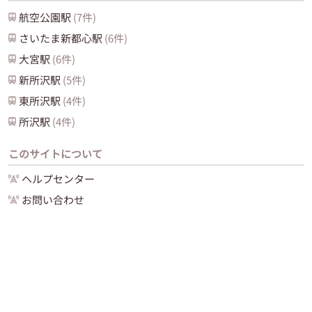
航空公園
駅
(
7
件)
さいたま新都心
駅
(
6
件)
大宮
駅
(
6
件)
新所沢
駅
(
5
件)
東所沢
駅
(
4
件)
所沢
駅
(
4
件)
このサイトについて
ヘルプセンター
お問い合わせ