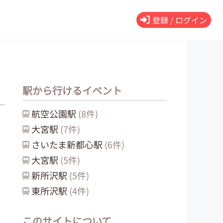
登録 / ログイン
駅から行けるイベント
航空公園
駅
(
8
件)
大宮
駅
(
7
件)
さいたま新都心
駅
(
6
件)
大宮
駅
(
5
件)
新所沢
駅
(
5
件)
東所沢
駅
(
4
件)
このサイトについて