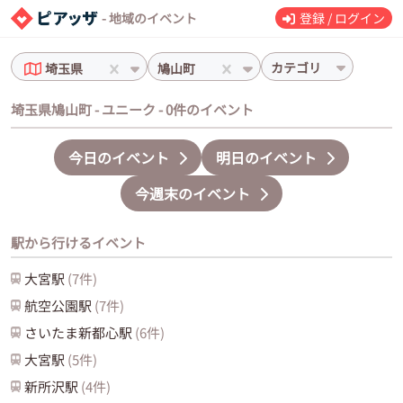
- 地域のイベント
登録 / ログイン
カテゴリ
埼玉県
鳩山町
埼玉県鳩山町 - ユニーク - 0件のイベント
今日のイベント
明日のイベント
今週末のイベント
駅から行けるイベント
大宮
駅
(
7
件)
航空公園
駅
(
7
件)
さいたま新都心
駅
(
6
件)
大宮
駅
(
5
件)
新所沢
駅
(
4
件)