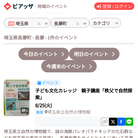
- 地域のイベント
登録 / ログイン
カテゴリ
埼玉県
長瀞町
埼玉県長瀞町 - 長瀞 - 1件のイベント
今日のイベント
明日のイベント
今週末のイベント
イベント
子ども文化カレッジ 親子講座「秩父で自然探
索」
8/25(火)
1
埼玉県立自然の博物館
教育
埼玉県立自然の博物館で、謎の海獣パレオパラドキシアの化石群な
どを学芸員の案内で見学し、長瀞岩畳をガイドとともに歩いて長瀞