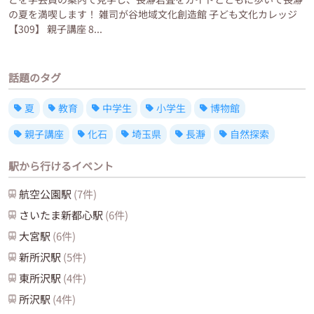
の夏を満喫します！ 雑司が谷地域文化創造館 子ども文化カレッジ
【309】 親子講座 8...
話題のタグ
夏
教育
中学生
小学生
博物館
親子講座
化石
埼玉県
長瀞
自然探索
駅から行けるイベント
航空公園
駅
(
7
件)
さいたま新都心
駅
(
6
件)
大宮
駅
(
6
件)
新所沢
駅
(
5
件)
東所沢
駅
(
4
件)
所沢
駅
(
4
件)