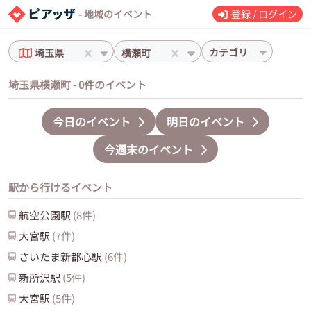
- 地域のイベント
登録 / ログイン
カテゴリ
埼玉県
横瀬町
埼玉県横瀬町 - 0件のイベント
今日のイベント
明日のイベント
今週末のイベント
駅から行けるイベント
航空公園
駅
(
8
件)
大宮
駅
(
7
件)
さいたま新都心
駅
(
6
件)
新所沢
駅
(
5
件)
大宮
駅
(
5
件)