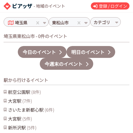
- 地域のイベント
登録 / ログイン
カテゴリ
埼玉県
東松山市
埼玉県東松山市 - 0件のイベント
今日のイベント
明日のイベント
今週末のイベント
駅から行けるイベント
航空公園
駅
(
8
件)
大宮
駅
(
7
件)
さいたま新都心
駅
(
6
件)
大宮
駅
(
5
件)
新所沢
駅
(
5
件)