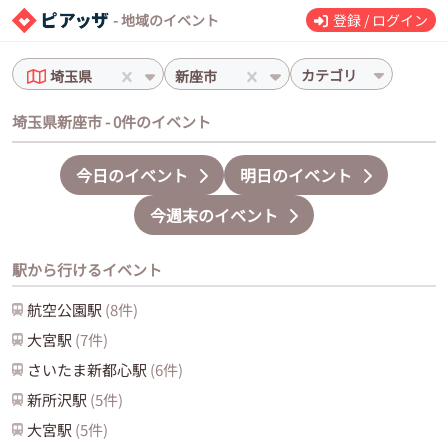
- 地域のイベント
登録 / ログイン
カテゴリ
埼玉県
新座市
埼玉県新座市 - 0件のイベント
今日のイベント
明日のイベント
今週末のイベント
駅から行けるイベント
航空公園
駅
(
8
件)
大宮
駅
(
7
件)
さいたま新都心
駅
(
6
件)
新所沢
駅
(
5
件)
大宮
駅
(
5
件)