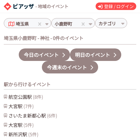
- 地域のイベント
登録 / ログイン
カテゴリ
埼玉県
小鹿野町
埼玉県小鹿野町 - 神社 - 0件のイベント
今日のイベント
明日のイベント
今週末のイベント
駅から行けるイベント
航空公園
駅
(
8
件)
大宮
駅
(
7
件)
さいたま新都心
駅
(
6
件)
大宮
駅
(
5
件)
新所沢
駅
(
5
件)