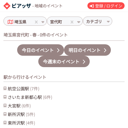
- 地域のイベント
登録 / ログイン
カテゴリ
埼玉県
宮代町
埼玉県宮代町 - 春 - 0件のイベント
今日のイベント
明日のイベント
今週末のイベント
駅から行けるイベント
航空公園
駅
(
7
件)
さいたま新都心
駅
(
6
件)
大宮
駅
(
6
件)
新所沢
駅
(
5
件)
東所沢
駅
(
4
件)