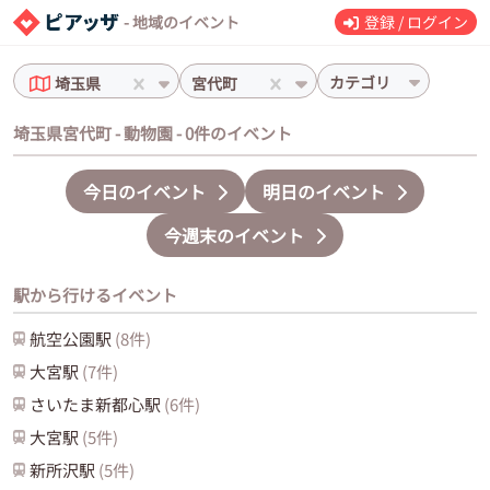
- 地域のイベント
登録 / ログイン
カテゴリ
埼玉県
宮代町
埼玉県宮代町 - 動物園 - 0件のイベント
今日のイベント
明日のイベント
今週末のイベント
駅から行けるイベント
航空公園
駅
(
8
件)
大宮
駅
(
7
件)
さいたま新都心
駅
(
6
件)
大宮
駅
(
5
件)
新所沢
駅
(
5
件)