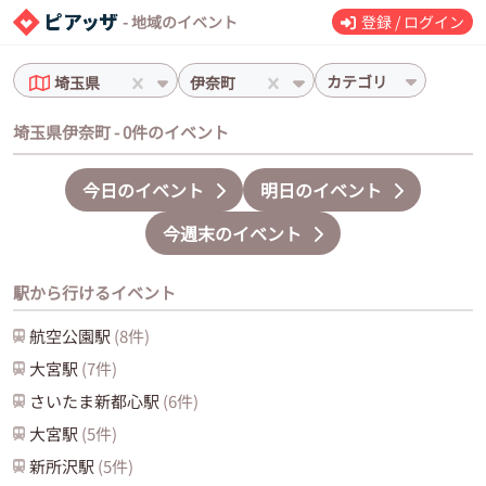
- 地域のイベント
登録 / ログイン
カテゴリ
埼玉県
伊奈町
埼玉県伊奈町 - 0件のイベント
今日のイベント
明日のイベント
今週末のイベント
駅から行けるイベント
航空公園
駅
(
8
件)
大宮
駅
(
7
件)
さいたま新都心
駅
(
6
件)
大宮
駅
(
5
件)
新所沢
駅
(
5
件)