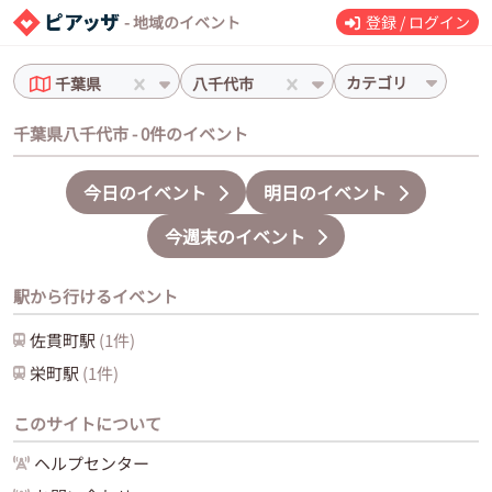
- 地域のイベント
登録 / ログイン
カテゴリ
千葉県
八千代市
千葉県八千代市 - 0件のイベント
今日のイベント
明日のイベント
今週末のイベント
駅から行けるイベント
佐貫町
駅
(
1
件)
栄町
駅
(
1
件)
このサイトについて
ヘルプセンター