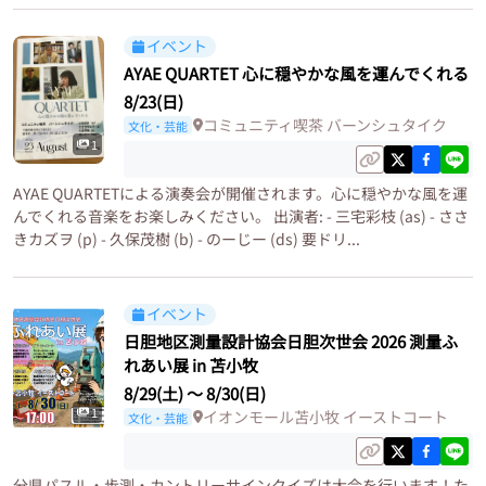
イベント
AYAE QUARTET 心に穏やかな風を運んでくれる
8/23(日)
コミュニティ喫茶 バーンシュタイク
文化・芸能
1
AYAE QUARTETによる演奏会が開催されます。心に穏やかな風を運
んでくれる音楽をお楽しみください。 出演者: - 三宅彩枝 (as) - ささ
きカズヲ (p) - 久保茂樹 (b) - のーじー (ds) 要ドリ...
イベント
日胆地区測量設計協会日胆次世会 2026 測量ふ
れあい展 in 苫小牧
8/29(土)
〜
8/30(日)
1
イオンモール苫小牧 イーストコート
文化・芸能
分県パスル・歩測・カントリーサインクイズは大会を行います！た