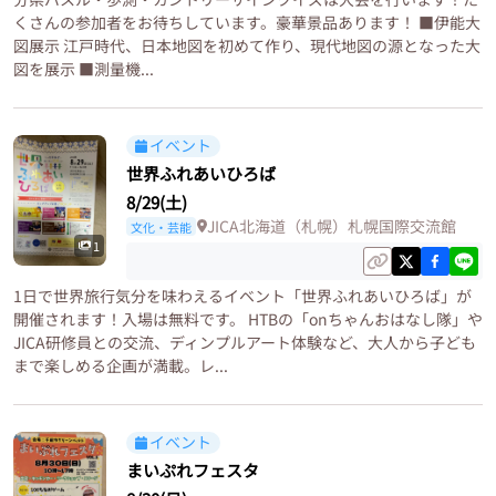
くさんの参加者をお待ちしています。豪華景品あります！ ■伊能大
図展示 江戸時代、日本地図を初めて作り、現代地図の源となった大
図を展示 ■測量機...
イベント
世界ふれあいひろば
8/29(土)
JICA北海道（札幌）札幌国際交流館
文化・芸能
1
1日で世界旅行気分を味わえるイベント「世界ふれあいひろば」が
開催されます！入場は無料です。 HTBの「onちゃんおはなし隊」や
JICA研修員との交流、ディンプルアート体験など、大人から子ども
まで楽しめる企画が満載。レ...
イベント
まいぷれフェスタ