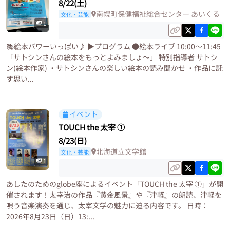
8/22(土)
南幌町保健福祉総合センター あいくる
文化・芸能
1
📚️絵本パワーいっぱい♪ ▶プログラム ●絵本ライブ 10:00〜11:45
「サトシンさんの絵本をもっとよみましょ〜」 特別指導者 サトシ
ン(絵本作家) ・サトシンさんの楽しい絵本の読み聞かせ ・作品に託
す思い...
イベント
TOUCH the 太宰 ①
8/23(日)
北海道立文学館
文化・芸能
1
あしたのためのglobe座によるイベント「TOUCH the 太宰 ①」が開
催されます！太宰治の作品『黄金風景』や『津軽』の朗読、津軽を
唄う音楽演奏を通じ、太宰文学の魅力に迫る内容です。 日時：
2026年8月23日（日）13:...