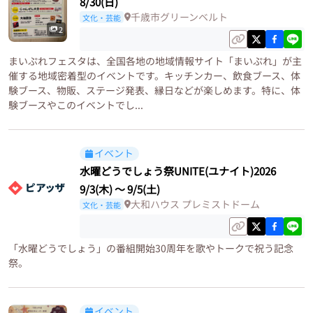
8/30(日)
千歳市グリーンベルト
文化・芸能
2
まいぷれフェスタは、全国各地の地域情報サイト「まいぷれ」が主
催する地域密着型のイベントです。キッチンカー、飲食ブース、体
験ブース、物販、ステージ発表、縁日などが楽しめます。特に、体
験ブースやこのイベントでし...
イベント
水曜どうでしょう祭UNITE(ユナイト)2026
9/3(木)
〜
9/5(土)
大和ハウス プレミストドーム
文化・芸能
「水曜どうでしょう」の番組開始30周年を歌やトークで祝う記念
祭。
イベント