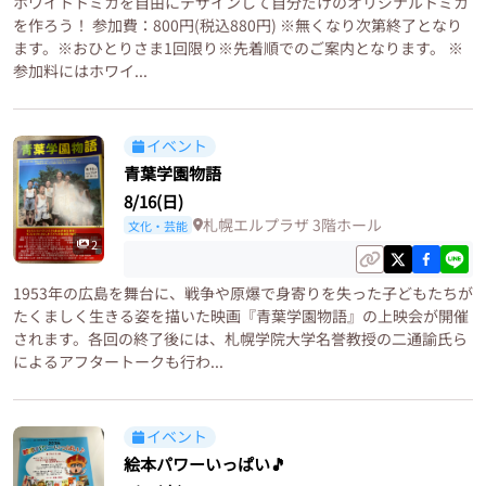
ホワイトトミカを自由にデザインして自分だけのオリジナルトミカ
を作ろう！ 参加費：800円(税込880円) ※無くなり次第終了となり
ます。※おひとりさま1回限り※先着順でのご案内となります。 ※
参加料にはホワイ...
イベント
青葉学園物語
8/16(日)
札幌エルプラザ 3階ホール
文化・芸能
2
1953年の広島を舞台に、戦争や原爆で身寄りを失った子どもたちが
たくましく生きる姿を描いた映画『青葉学園物語』の上映会が開催
されます。各回の終了後には、札幌学院大学名誉教授の二通諭氏ら
によるアフタートークも行わ...
イベント
絵本パワーいっぱい🎵