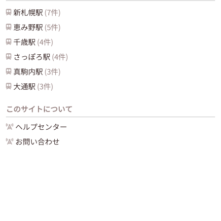
新札幌
駅
(
7
件)
恵み野
駅
(
5
件)
千歳
駅
(
4
件)
さっぽろ
駅
(
4
件)
真駒内
駅
(
3
件)
大通
駅
(
3
件)
このサイトについて
ヘルプセンター
お問い合わせ