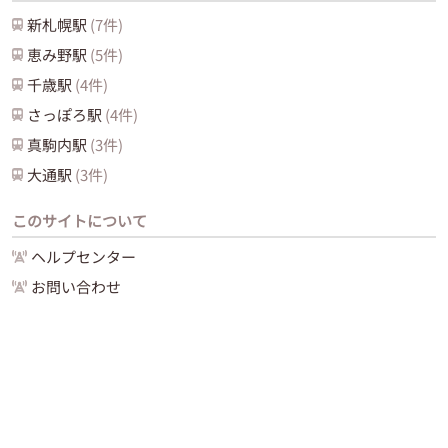
新札幌
駅
(
7
件)
恵み野
駅
(
5
件)
千歳
駅
(
4
件)
さっぽろ
駅
(
4
件)
真駒内
駅
(
3
件)
大通
駅
(
3
件)
このサイトについて
ヘルプセンター
お問い合わせ