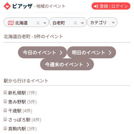
- 地域のイベント
登録 / ログイン
カテゴリ
北海道
白老町
北海道白老町 - 0件のイベント
今日のイベント
明日のイベント
今週末のイベント
駅から行けるイベント
新札幌
駅
(
7
件)
恵み野
駅
(
5
件)
千歳
駅
(
4
件)
さっぽろ
駅
(
4
件)
真駒内
駅
(
3
件)