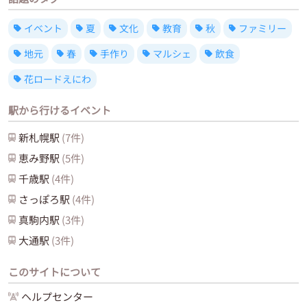
イベント
夏
文化
教育
秋
ファミリー
地元
春
手作り
マルシェ
飲食
花ロードえにわ
駅から行けるイベント
新札幌
駅
(
7
件)
恵み野
駅
(
5
件)
千歳
駅
(
4
件)
さっぽろ
駅
(
4
件)
真駒内
駅
(
3
件)
大通
駅
(
3
件)
このサイトについて
ヘルプセンター