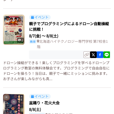
イベント
親子でプログラミングによるドローン自動操縦
に挑戦！
8/7(金)
〜
8/8(土)
1
北海道ハイテクノロジー専門学校 第7校舎1
教育
階
ドローン操縦ができる！楽しくプログラミングを学べるドローンプ
ログラミング教室の無料体験会です。プログラミングで自由自在に
ドローンを操ろう！当日は、親子で一緒にミッションに挑みます。
お子さんが楽しみながらも真...
イベント
盆踊り・花火大会
8/8(土)