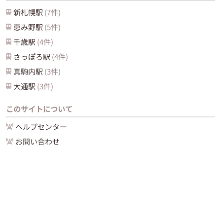
新札幌
駅
(
7
件)
恵み野
駅
(
5
件)
千歳
駅
(
4
件)
さっぽろ
駅
(
4
件)
真駒内
駅
(
3
件)
大通
駅
(
3
件)
このサイトについて
ヘルプセンター
お問い合わせ