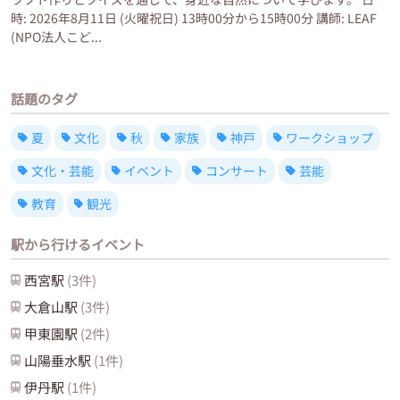
時: 2026年8月11日 (火曜祝日) 13時00分から15時00分 講師: LEAF
(NPO法人こど...
話題のタグ
夏
文化
秋
家族
神戸
ワークショップ
文化・芸能
イベント
コンサート
芸能
教育
観光
駅から行けるイベント
西宮
駅
(
3
件)
大倉山
駅
(
3
件)
甲東園
駅
(
2
件)
山陽垂水
駅
(
1
件)
伊丹
駅
(
1
件)