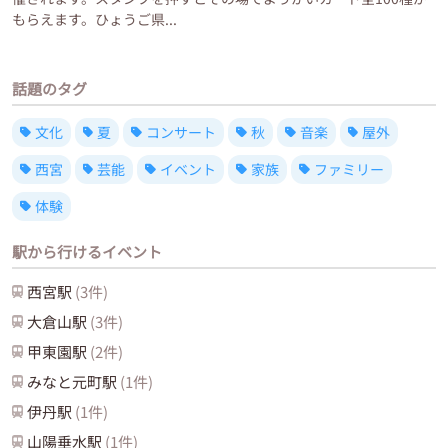
もらえます。ひょうご県...
話題のタグ
文化
夏
コンサート
秋
音楽
屋外
西宮
芸能
イベント
家族
ファミリー
体験
駅から行けるイベント
西宮
駅
(
3
件)
大倉山
駅
(
3
件)
甲東園
駅
(
2
件)
みなと元町
駅
(
1
件)
伊丹
駅
(
1
件)
山陽垂水
駅
(
1
件)