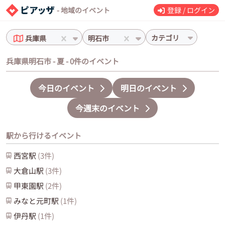
- 地域のイベント
登録 / ログイン
カテゴリ
兵庫県
明石市
兵庫県明石市 - 夏 - 0件のイベント
今日のイベント
明日のイベント
今週末のイベント
駅から行けるイベント
西宮
駅
(
3
件)
大倉山
駅
(
3
件)
甲東園
駅
(
2
件)
みなと元町
駅
(
1
件)
伊丹
駅
(
1
件)