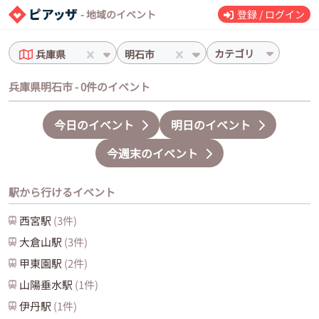
- 地域のイベント
登録 / ログイン
カテゴリ
兵庫県
明石市
兵庫県明石市 - 0件のイベント
今日のイベント
明日のイベント
今週末のイベント
駅から行けるイベント
西宮
駅
(
3
件)
大倉山
駅
(
3
件)
甲東園
駅
(
2
件)
山陽垂水
駅
(
1
件)
伊丹
駅
(
1
件)